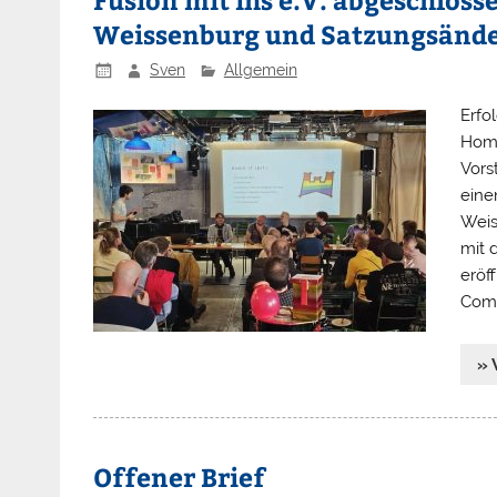
Weissenburg und Satzungsänd
Sven
Allgemein
Erfo
Homo
Vors
eine
Weis
mit 
eröf
Comm
» 
Offener Brief