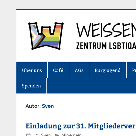
Zum
Inhalt
springen
Zentrum LSBTIQA+ Stuttgart
Über uns
Café
AGs
Burgjugend
P
Spenden
Autor:
Sven
Einladung zur 31. Mitgliederv
Sven
Allgemein