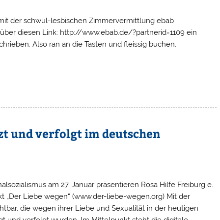
 mit der schwul-lesbischen Zimmervermittlung ebab
 über diesen Link: http://www.ebab.de/?partnerid=1109 ein
rieben. Also ran an die Tasten und fleissig buchen.
zt und verfolgt im deutschen
lsozialismus am 27. Januar präsentieren Rosa Hilfe Freiburg e.
jekt „Der Liebe wegen“ (www.der-liebe-wegen.org) Mit der
ar, die wegen ihrer Liebe und Sexualität in der heutigen
nd verfolgt wurden. Im Mittelpunkt steht die digitale