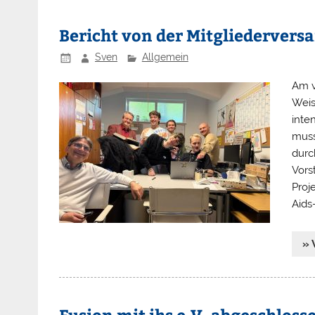
Bericht von der Mitgliederver
Sven
Allgemein
Am v
Weis
inte
muss
durc
Vors
Proj
Aids
» 
Fusion mit ihs e.V. abgeschloss