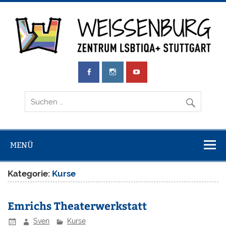
Zum
Inhalt
springen
Weissenburg
Zentrum LSBTIQA+ Stuttgart
e.V.
MENÜ
Kategorie:
Kurse
Emrichs Theaterwerkstatt
Sven
Kurse