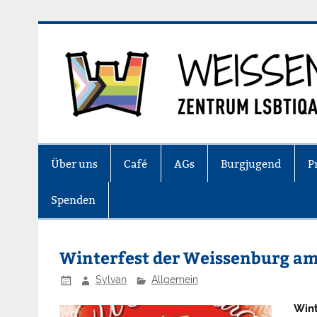
Zum
Inhalt
springen
Zentrum LSBTIQA+ Stuttgart
Über uns
Café
AGs
Burgjugend
P
Spenden
Winterfest der Weissenburg am
Sylvan
Allgemein
Wint