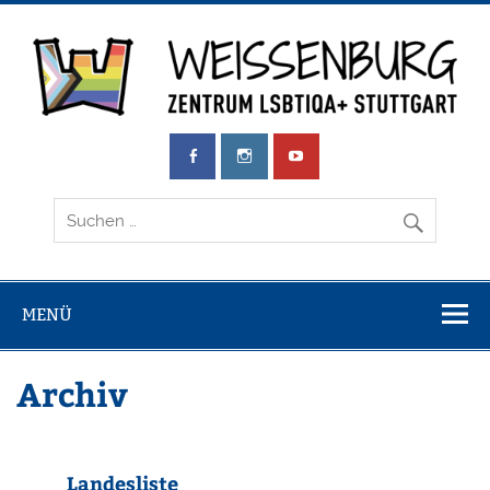
Zum
Inhalt
springen
Weissenburg
Zentrum LSBTIQA+ Stuttgart
e.V.
MENÜ
Archiv
Landesliste