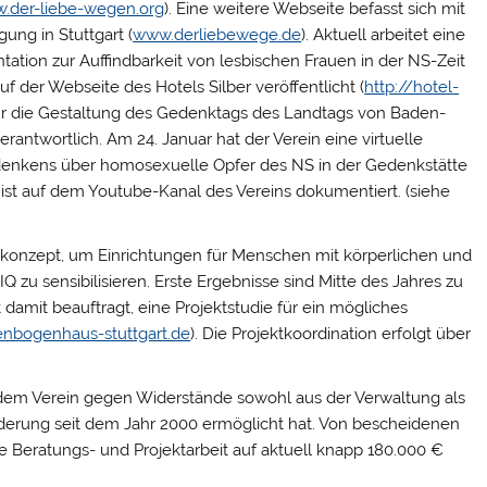
.der-liebe-wegen.org
). Eine weitere Webseite befasst sich mit
ung in Stuttgart (
www.derliebewege.de
). Aktuell arbeitet eine
tation zur Auffindbarkeit von lesbischen Frauen in der NS-Zeit
uf der Webseite des Hotels Silber veröffentlicht (
http://hotel-
 für die Gestaltung des Gedenktags des Landtags von Baden-
ntwortlich. Am 24. Januar hat der Verein eine virtuelle
enkens über homosexuelle Opfer des NS in der Gedenkstätte
 ist auf dem Youtube-Kanal des Vereins dokumentiert. (siehe
skonzept, um Einrichtungen für Menschen mit körperlichen und
 zu sensibilisieren. Erste Ergebnisse sind Mitte des Jahres zu
amit beauftragt, eine Projektstudie für ein mögliches
nbogenhaus-stuttgart.de
). Die Projektkoordination erfolgt über
e dem Verein gegen Widerstände sowohl aus der Verwaltung als
rderung seit dem Jahr 2000 ermöglicht hat. Von bescheidenen
ie Beratungs- und Projektarbeit auf aktuell knapp 180.000 €