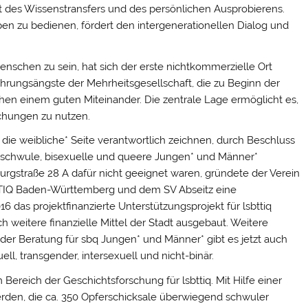
 des Wissenstransfers und des persönlichen Ausprobierens.
pen zu bedienen, fördert den intergenerationellen Dialog und
enschen zu sein, hat sich der erste nichtkommerzielle Ort
rührungsängste der Mehrheitsgesellschaft, die zu Beginn der
en einem guten Miteinander. Die zentrale Lage ermöglicht es,
chungen zu nutzen.
r die weibliche* Seite verantwortlich zeichnen, durch Beschluss
r schwule, bisexuelle und queere Jungen* und Männer*
urgstraße 28 A dafür nicht geeignet waren, gründete der Verein
TTIQ Baden-Württemberg und dem SV Abseitz eine
6 das projektfinanzierte Unterstützungsprojekt für lsbttiq
 weitere finanzielle Mittel der Stadt ausgebaut. Weitere
er Beratung für sbq Jungen* und Männer* gibt es jetzt auch
l, transgender, intersexuell und nicht-binär.
ereich der Geschichtsforschung für lsbttiq. Mit Hilfe einer
erden, die ca. 350 Opferschicksale überwiegend schwuler