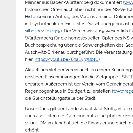
Männer aus Baden-Württemberg dokumentiert (
www
historischen Orten auch aber nicht nur der NS-Verfolg
Historikerin im Auftrag des Vereins an einer Dokumen
in Psychiatrieakten. Ein erstes Zwischenergebnis ist a
silber.de/?p=4419
). Der Verein war 2019 wesentlich
Württemberg für die homosexuellen Opfer des NS vera
Buchbesprechung über die Schwierigkeiten des Ged
Auschwitz-Birkenau durchgeführt. Die Veranstaltung
hier:
https://youtu.be/62aEy378b1U
)
Aktuell arbeitet der Verein auch an einem Schulung
geistigen Einschränkungen für die Zielgruppe LSBTTIQ
erwarten. Außerdem ist der Verein vom Gemeinderat d
Regenbogenhaus in Stuttgart zu erstellen (
www.rege
die Gleichstellungsstelle der Stadt.
Unser Dank gilt der Landeshauptstadt Stuttgart, di
auch aus Teilen des Gemeinderats eine jährliche Fö
10.000 DM im Jahr hat sich die Finanzierung durch d
erhöht.