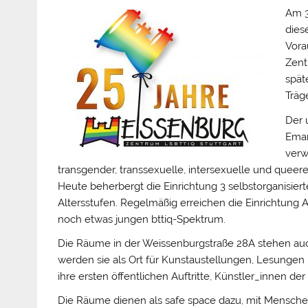
Am 3
dies
Vora
Zent
späte
Träg
Der 
Eman
verw
transgender, transsexuelle, intersexuelle und queer
Heute beherbergt die Einrichtung 3 selbstorganisie
Altersstufen. Regelmäßig erreichen die Einrichtung
noch etwas jungen bttiq-Spektrum.
Die Räume in der Weissenburgstraße 28A stehen auch
werden sie als Ort für Kunstaustellungen, Lesunge
ihre ersten öffentlichen Auftritte, Künstler_innen d
Die Räume dienen als safe space dazu, mit Mensche