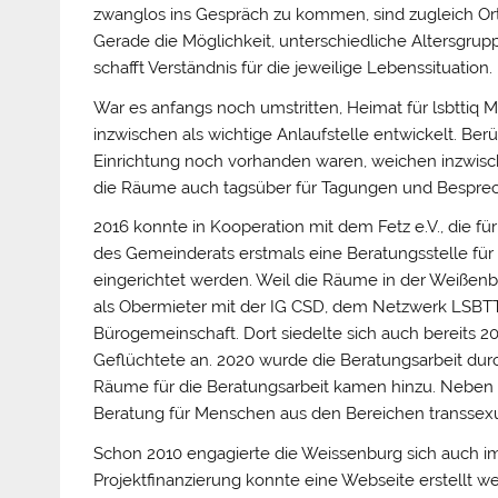
zwanglos ins Gespräch zu kommen, sind zugleich Ort
Gerade die Möglichkeit, unterschiedliche Altersgrup
schafft Verständnis für die jeweilige Lebenssituation.
War es anfangs noch umstritten, Heimat für lsbttiq M
inzwischen als wichtige Anlaufstelle entwickelt. Be
Einrichtung noch vorhanden waren, weichen inzwisch
die Räume auch tagsüber für Tagungen und Bespre
2016 konnte in Kooperation mit dem Fetz e.V., die fü
des Gemeinderats erstmals eine Beratungsstelle fü
eingerichtet werden. Weil die Räume in der Weißenb
als Obermieter mit der IG CSD, dem Netzwerk LSB
Bürogemeinschaft. Dort siedelte sich auch bereits 201
Geflüchtete an. 2020 wurde die Beratungsarbeit durch
Räume für die Beratungsarbeit kamen hinzu. Neben d
Beratung für Menschen aus den Bereichen transsexuel
Schon 2010 engagierte die Weissenburg sich auch im B
Projektfinanzierung konnte eine Webseite erstellt w