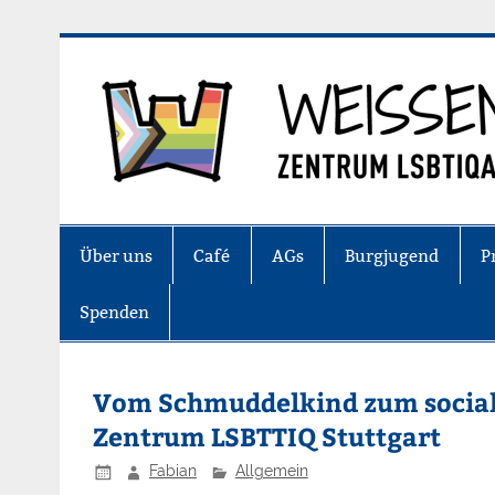
Zum
Inhalt
springen
Zentrum LSBTIQA+ Stuttgart
Über uns
Café
AGs
Burgjugend
P
Spenden
Vom Schmuddelkind zum social 
Zentrum LSBTTIQ Stuttgart
Fabian
Allgemein