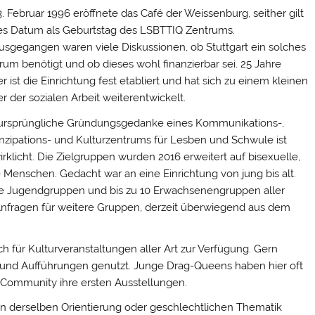
. Februar 1996 eröffnete das Café der Weissenburg, seither gilt
es Datum als Geburtstag des LSBTTIQ Zentrums.
usgegangen waren viele Diskussionen, ob Stuttgart ein solches
rum benötigt und ob dieses wohl finanzierbar sei. 25 Jahre
r ist die Einrichtung fest etabliert und hat sich zu einem kleinen
er der sozialen Arbeit weiterentwickelt.
ursprüngliche Gründungsgedanke eines Kommunikations-,
zipations- und Kulturzentrums für Lesben und Schwule ist
irklicht. Die Zielgruppen wurden 2016 erweitert auf bisexuelle,
e Menschen. Gedacht war an eine Einrichtung von jung bis alt.
rte Jugendgruppen und bis zu 10 Erwachsenengruppen aller
 Anfragen für weitere Gruppen, derzeit überwiegend aus dem
 für Kulturveranstaltungen aller Art zur Verfügung. Gern
n und Aufführungen genutzt. Junge Drag-Queens haben hier oft
er Community ihre ersten Ausstellungen.
n derselben Orientierung oder geschlechtlichen Thematik